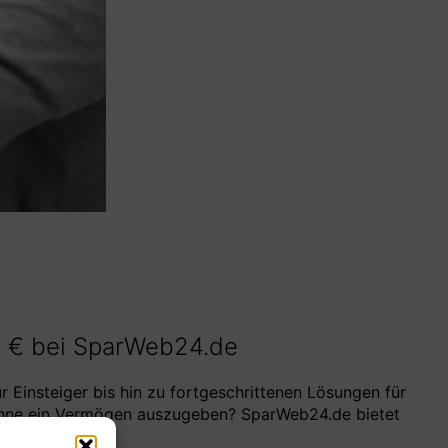
5 € bei SparWeb24.de
 Einsteiger bis hin zu fortgeschrittenen Lösungen für
 ohne ein Vermögen auszugeben? SparWeb24.de bietet