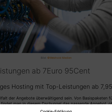
Bild:
©Webhold Medien
eistungen ab 7Euro 95Cent
iges Hosting mit Top-Leistungen ab 7,9
falt der Angebote überwältigend sein. Von Basispaketen für
e findet man in diesem Dschungel das passende Angebot,
tät und Leistung nicht außer Acht lassen.
Cookie-Erklärung