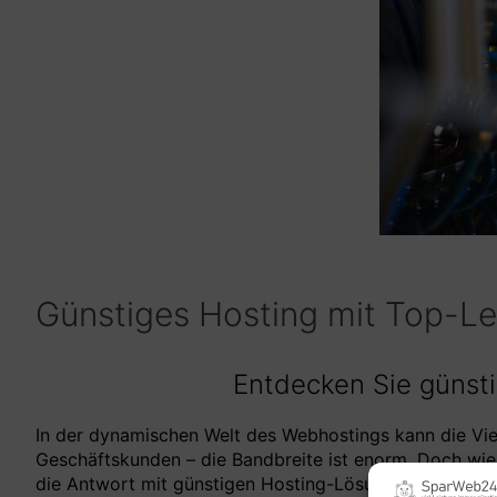
Günstiges Hosting mit Top-L
Entdecken Sie günst
In der dynamischen Welt des Webhostings kann die Viel
Geschäftskunden – die Bandbreite ist enorm. Doch wi
die Antwort mit günstigen Hosting-Lösungen, die Quali