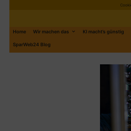
Zum
Cookie
Inhalt
springen
Home
Wir machen das
KI macht’s günstig
SparWeb24 Blog