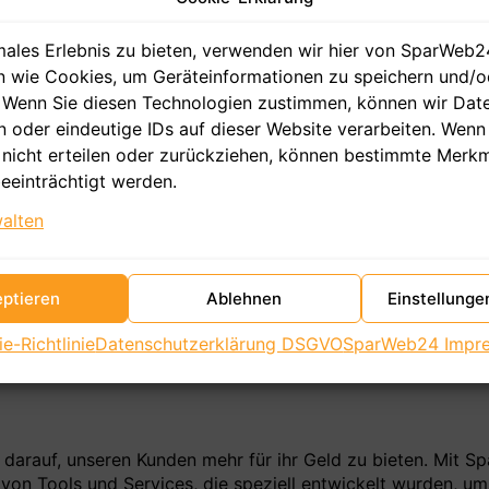
ales Erlebnis zu bieten, verwenden wir hier von SparWeb2
n wie Cookies, um Geräteinformationen zu speichern und/o
itig. Von Shared Hosting, das sich für kleinere Projekte und
. Wenn Sie diesen Technologien zustimmen, können wir Dat
t ihre eigenen Anforderungen und verdient ein passendes 
n oder eindeutige IDs auf dieser Website verarbeiten. Wenn 
nicht erteilen oder zurückziehen, können bestimmte Merk
eeinträchtigt werden.
oft im Mittelpunkt der Überlegungen. Ein günstiger WordPr
alten
ugehen. SparWeb24.de bietet spezialisierte WordPress-Hos
 Decke sprengen.
ptieren
Ablehnen
Einstellung
ie eine beeindruckende Palette an Leistungen bieten. Von
e-Richtlinie
Datenschutzerklärung DSGVO
SparWeb24 Impr
ndigkeit – wir sorgen dafür, dass Ihr Online-Auftritt auf s
darauf, unseren Kunden mehr für ihr Geld zu bieten. Mit Sp
von Tools und Services, die speziell entwickelt wurden, u